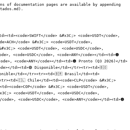
ns of documentation pages are available by appending 
tados.md).

td><td><code>SWIFT</code> &#x3C;> <code>USDT</code>, 
de>ACH</code> &#x3C;> <code>USDT</code>, 
&#x3C;> <code>USDT</code>, <code>USDC</code>, 
de>, <code>USDC</code>, <code>ANY</code></td><td>🟠 
code>, <code>ANY</code></td><td>🟠 Pronto (Q3 2026)</td>
e></td><td>🟢 Disponible</td></tr><tr><td>🇧🇴 
onible</td></tr><tr><td>🇧🇷 Brasil</td><td>
tr><td>🇨🇱 Chile</td><td><code>CLP</code> &#x3C;> 
<td><code>COP</code> &#x3C;> <code>USDT</code>, 
x3C;> <code>USDT</code>, <code>USDC</code>, 
/code>, <code>USDC</code>, <code>ANY</code></td><td>🟠 