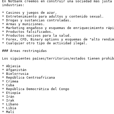
En Notbank creemos en construir una sociedad más justa 
industrias:

* Casinos y juegos de azar.

* Entretenimiento para adultos y contenido sexual.

* Drogas y sustancias controladas.

* Armas y municiones.

* Marketing engañoso y esquemas de enriquecimiento rápi
* Productos falsificados.

* Productos nocivos para la salud.

* Forex, CFD, Binary options y esquemas de "alto rendim
* Cualquier otro tipo de actividad ilegal.

### Áreas restringidas

Los siguientes países/territorios/estados tienen prohib
* Abjasia

* Afganistán

* Bielorrusia

* República Centroafricana

* Crimea

* Cuba

* República Democrática del Congo

* Etiopía

* Irán

* Irak

* Líbano

* Libia

* Malí
