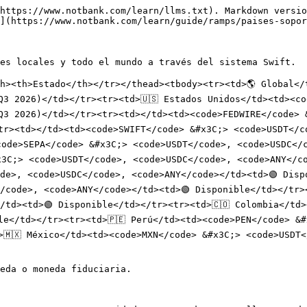
https://www.notbank.com/learn/llms.txt). Markdown versio
](https://www.notbank.com/learn/guide/ramps/paises-sopor
es locales y todo el mundo a través del sistema Swift.

h><th>Estado</th></tr></thead><tbody><tr><td>🌎 Global</
Q3 2026)</td></tr><tr><td>🇺🇸 Estados Unidos</td><td><co
Q3 2026)</td></tr><tr><td></td><td><code>FEDWIRE</code> 
tr><td></td><td><code>SWIFT</code> &#x3C;> <code>USDT</co
code>SEPA</code> &#x3C;> <code>USDT</code>, <code>USDC</
3C;> <code>USDT</code>, <code>USDC</code>, <code>ANY</cod
de>, <code>USDC</code>, <code>ANY</code></td><td>🟢 Disp
/code>, <code>ANY</code></td><td>🟢 Disponible</td></tr><
/td><td>🟢 Disponible</td></tr><tr><td>🇨🇴 Colombia</td>
le</td></tr><tr><td>🇵🇪 Perú</td><td><code>PEN</code> &#
>🇲🇽 México</td><td><code>MXN</code> &#x3C;> <code>USDT<
eda o moneda fiduciaria.
