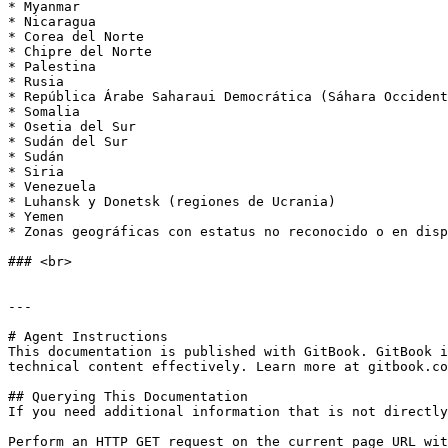
* Myanmar

* Nicaragua

* Corea del Norte

* Chipre del Norte

* Palestina

* Rusia

* República Árabe Saharaui Democrática (Sáhara Occident
* Somalia

* Osetia del Sur

* Sudán del Sur

* Sudán

* Siria

* Venezuela

* Luhansk y Donetsk (regiones de Ucrania)

* Yemen

* Zonas geográficas con estatus no reconocido o en disp
### <br>

---

# Agent Instructions

This documentation is published with GitBook. GitBook i
technical content effectively. Learn more at gitbook.co
## Querying This Documentation

If you need additional information that is not directly
Perform an HTTP GET request on the current page URL wit