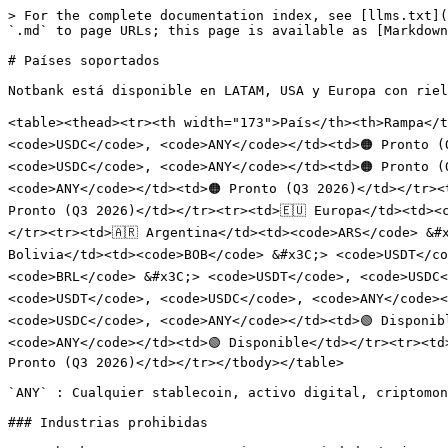
> For the complete documentation index, see [llms.txt](
`.md` to page URLs; this page is available as [Markdown
# Países soportados

Notbank está disponible en LATAM, USA y Europa con riel
<table><thead><tr><th width="173">País</th><th>Rampa</t
<code>USDC</code>, <code>ANY</code></td><td>🟠 Pronto (
<code>USDC</code>, <code>ANY</code></td><td>🟠 Pronto (
<code>ANY</code></td><td>🟠 Pronto (Q3 2026)</td></tr><
Pronto (Q3 2026)</td></tr><tr><td>🇪🇺 Europa</td><td><
</tr><tr><td>🇦🇷 Argentina</td><td><code>ARS</code> &#x
Bolivia</td><td><code>BOB</code> &#x3C;> <code>USDT</co
<code>BRL</code> &#x3C;> <code>USDT</code>, <code>USDC<
<code>USDT</code>, <code>USDC</code>, <code>ANY</code><
<code>USDC</code>, <code>ANY</code></td><td>🟢 Disponib
<code>ANY</code></td><td>🟢 Disponible</td></tr><tr><td
Pronto (Q3 2026)</td></tr></tbody></table>

`ANY` : Cualquier stablecoin, activo digital, criptomon
### Industrias prohibidas
