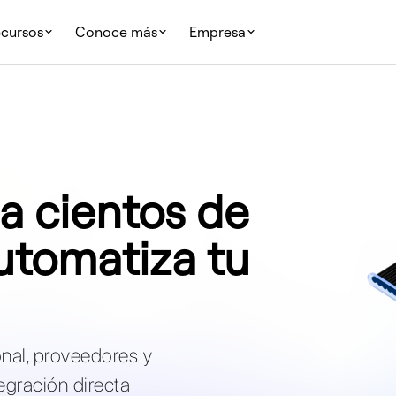
cursos
Conoce más
Empresa
a cientos de
Automatiza tu
onal, proveedores y
egración directa