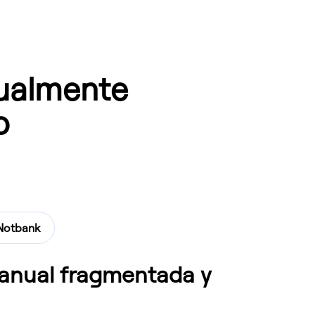
ualmente
o
Notbank
anual fragmentada y