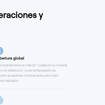
eraciones y
ertura global
 a beneficiarios en más de 7 países en su moneda
l o en stablecoins. La red de liquidación de
bank se expande continuamente para cubrir
vos mercados.