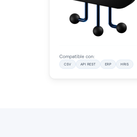
Compatible con:
CSV
API REST
ERP
HRIS