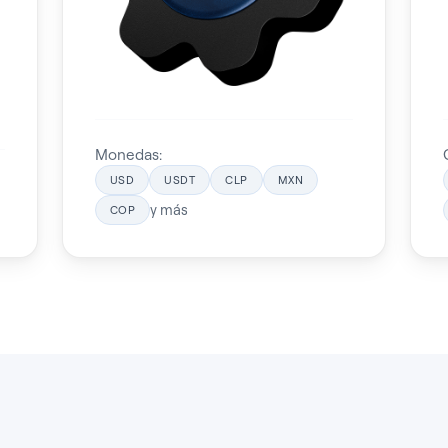
Monedas:
USD
USDT
CLP
MXN
y más
COP