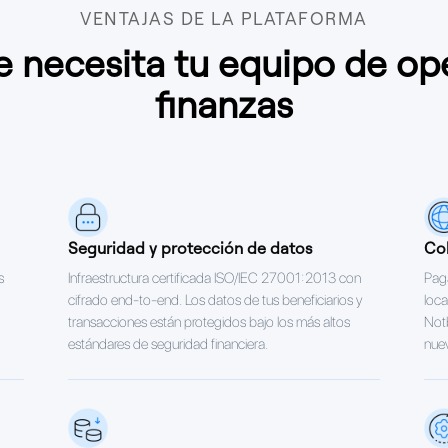
VENTAJAS DE LA PLATAFORMA
e necesita tu equipo de op
finanzas
Seguridad y protección de datos
Cob
s
Infraestructura certificada ISO/IEC 27001:2013 con
Paga
cifrado end-to-end. Los datos de tus beneficiarios y
loca
transacciones están protegidos bajo los más altos
Not
estándares de seguridad financiera.
nue