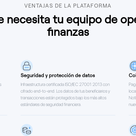
VENTAJAS DE LA PLATAFORMA
e necesita tu equipo de op
finanzas
Seguridad y protección de datos
Cob
s
Infraestructura certificada ISO/IEC 27001:2013 con
Paga
cifrado end-to-end. Los datos de tus beneficiarios y
loca
transacciones están protegidos bajo los más altos
Not
estándares de seguridad financiera.
nue