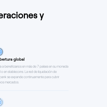
eraciones y
ertura global
 a beneficiarios en más de 7 países en su moneda
l o en stablecoins. La red de liquidación de
bank se expande continuamente para cubrir
vos mercados.