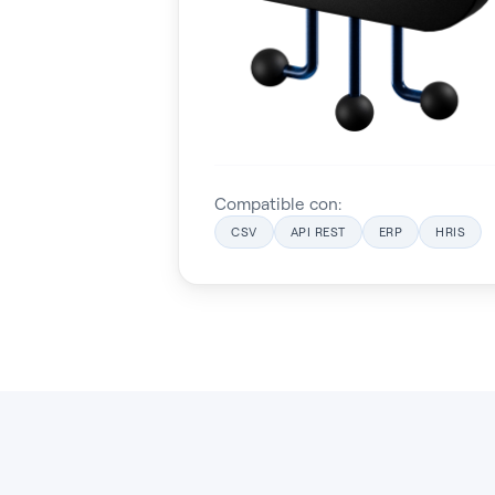
Compatible con:
CSV
API REST
ERP
HRIS