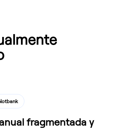
ualmente
o
Notbank
anual fragmentada y