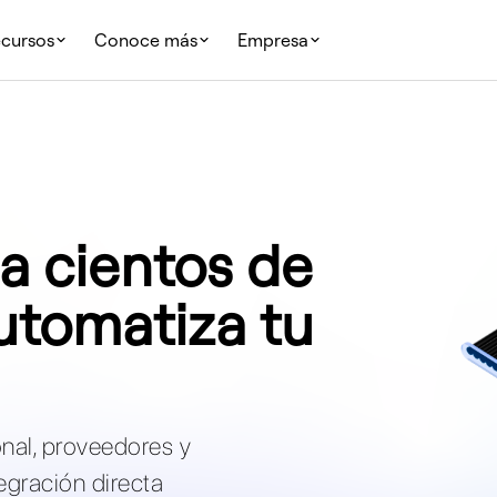
cursos
Conoce más
Empresa
a cientos de
Automatiza tu
onal, proveedores y
egración directa