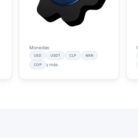
Monedas:
USD
USDT
CLP
MXN
y más
COP