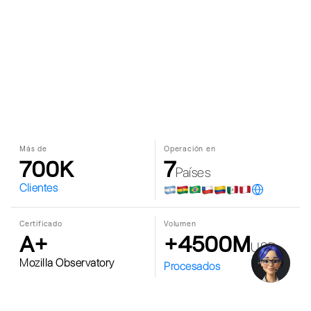
Más de
Operación en
700K
7
Países
Clientes
Certificado
Volumen
A+
+4500M
USD
Mozilla Observatory
Procesados